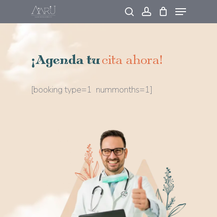
Skip
to
main
content
¡Agenda tu
cita ahora!
[booking type=1 nummonths=1]