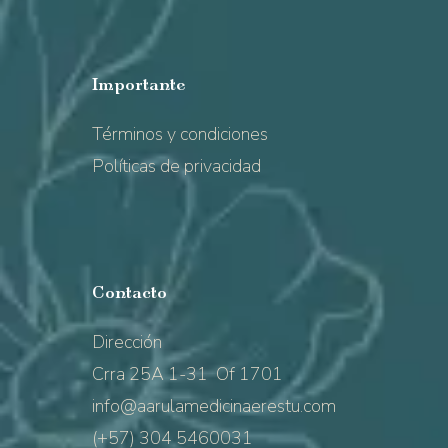
Importante
Términos y condiciones
Políticas de privacidad
Contacto
Dirección
Crra 25A 1-31 Of 1701
info@aarulamedicinaerestu.com
(+57) 304 5460031