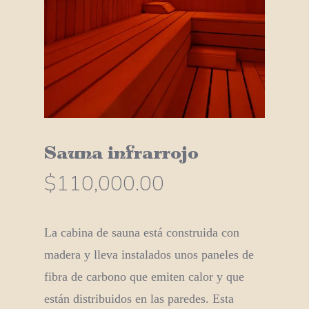
Sauna infrarrojo
$
110,000.00
La cabina de sauna está construida con
madera y lleva instalados unos paneles de
fibra de carbono que emiten calor y que
están distribuidos en las paredes. Esta