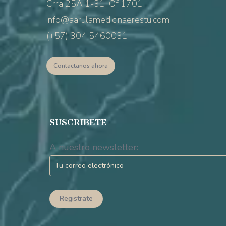
Crra 25A 1-31 Of 1701
info@aarulamedicinaerestu.com
(+57) 304 5460031
Contactanos ahora
SUSCRIBETE
A nuestro newsletter: