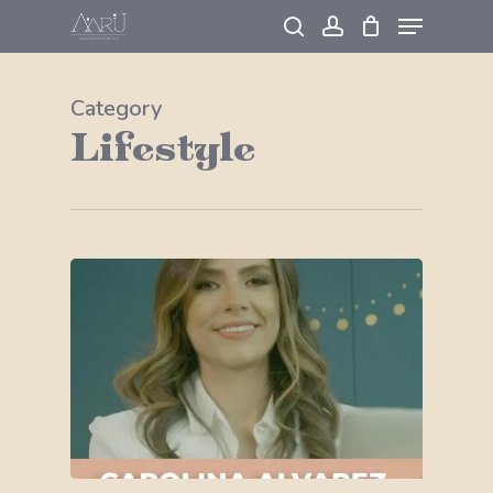
Skip
to
main
Category
content
Lifestyle