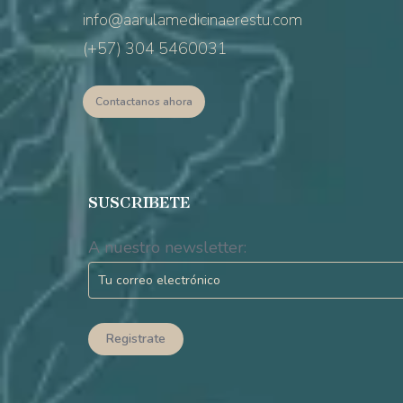
info@aarulamedicinaerestu.com
(+57) 304 5460031
Contactanos ahora
SUSCRIBETE
A nuestro newsletter: